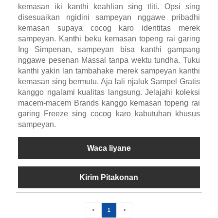
kemasan iki kanthi keahlian sing tliti. Opsi sing
disesuaikan ngidini sampeyan nggawe pribadhi
kemasan supaya cocog karo identitas merek
sampeyan. Kanthi beku kemasan topeng rai garing
Ing Simpenan, sampeyan bisa kanthi gampang
nggawe pesenan Massal tanpa wektu tundha. Tuku
kanthi yakin lan tambahake merek sampeyan kanthi
kemasan sing bermutu. Aja lali njaluk Sampel Gratis
kanggo ngalami kualitas langsung. Jelajahi koleksi
macem-macem Brands kanggo kemasan topeng rai
garing Freeze sing cocog karo kabutuhan khusus
sampeyan.
Waca liyane
Kirim Pitakonan
<
1
>