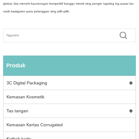
global, kita menehi kauntungan kompetitif kanggo merek sing pengin ngadeg ing pasar lan
narik kawigaten para pelanggan sing pilih-pilih.
Produk
3C Digital Packaging
Kemasan Kosmetik
Tas tangan
Kemasan Kertas Corrugated
Kothak kado