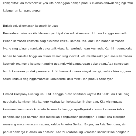
competitive lan mesthekake yen kita pelanggan nampa produk kualitas dhuwur sing ngluwihi
kabutuhan lan pangarepan.
Bukak solusi kemasan kosmetik khusus
Perusahaan winates kita khusus nyedhiyakake solusi kemasan khusus kanggo kosmetik.
Pilihan kemasan kosmetik sing ekstensif kalebu kothak, tas, label, lan bahan kemasan
liyane sing tujuane nambah daya tarik visual lan perlindungan kosmetik. Kanthi nggunakake
bahan berkualitas tinggi lan teknik desain sing inovatif, kita mesthekake yen solusi kemasan
kosmetik ora mung ketemu nanging uga ngluwihi pangarepan pelanggan. Apa sampeyan
butuh kemasan produk perawatan kulit, kosmetik utawa minyak wangi, tim kita bisa nggawe
solusi khusus sing nggambarake karakteristik unik merek lan produk sampeyan.
Limited Company Printing Co., Ltd. bangga duwe sertifikasi kayata ISO9001 lan FSC, sing
nuduhake komitmen kita kanggo kualitas lan kelestarian lingkungan. Kita wis nggawe
kemitraan karo merek kosmetik terkemuka kanggo nyedhiyakake solusi kemasan kelas
pertama kanggo nambah citra merek lan pengalaman pelanggan. Produk kita diekspor
menyang macem-macem negara, kalebu Amerika Serikat, Eropa, lan Asia Tenggara, sing
populer amarga kualitas lan desaine. Kanthi keahlian ing kemasan kosmetik lan pengaruh