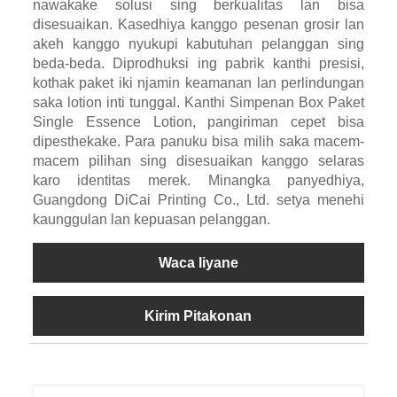
nawakake solusi sing berkualitas lan bisa
disesuaikan. Kasedhiya kanggo pesenan grosir lan
akeh kanggo nyukupi kabutuhan pelanggan sing
beda-beda. Diprodhuksi ing pabrik kanthi presisi,
kothak paket iki njamin keamanan lan perlindungan
saka lotion inti tunggal. Kanthi Simpenan Box Paket
Single Essence Lotion, pangiriman cepet bisa
dipesthekake. Para panuku bisa milih saka macem-
macem pilihan sing disesuaikan kanggo selaras
karo identitas merek. Minangka panyedhiya,
Guangdong DiCai Printing Co., Ltd. setya menehi
kaunggulan lan kepuasan pelanggan.
Waca liyane
Kirim Pitakonan