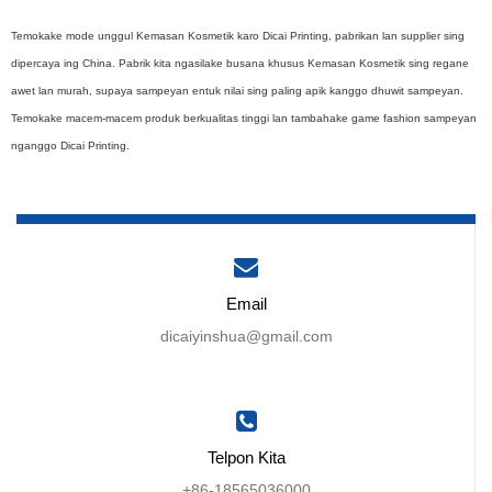
Temokake mode unggul Kemasan Kosmetik karo Dicai Printing, pabrikan lan supplier sing
dipercaya ing China. Pabrik kita ngasilake busana khusus Kemasan Kosmetik sing regane
awet lan murah, supaya sampeyan entuk nilai sing paling apik kanggo dhuwit sampeyan.
Temokake macem-macem produk berkualitas tinggi lan tambahake game fashion sampeyan
nganggo Dicai Printing.
Email
dicaiyinshua@gmail.com
Telpon Kita
+86-18565036000