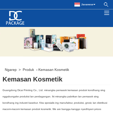
Javanese
Ngarep
>
Produk
Kemasan Kosmetik
>
Kemasan Kosmetik
Guangdong Dicai Printing Co., Ltd. minangka pemasok kemasan produk kondhang sing
nggabungake produksi lan perdagangan. Iki minangka pabrikan lan pemasok sing
kondhang ing industri kasebut. Kita spesialis ing manufaktur, produksi, grosir, lan distribusi
macem-macem kemasan produk kosmetik. We are bangga kanggo nyedhiyani prices